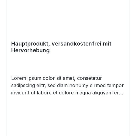
Hauptprodukt, versandkostenfrei mit
Hervorhebung
Lorem ipsum dolor sit amet, consetetur
sadipscing elitr, sed diam nonumy eirmod tempor
invidunt ut labore et dolore magna aliquyam erat,
sed diam voluptua. At vero eos et accusam et
justo duo dolores et ea rebum. Stet clita kasd
gubergren, no sea takimata sanctus est Lorem
ipsum dolor sit amet. Lorem ipsum dolor sit amet,
consetetur sadipscing elitr, sed diam nonumy