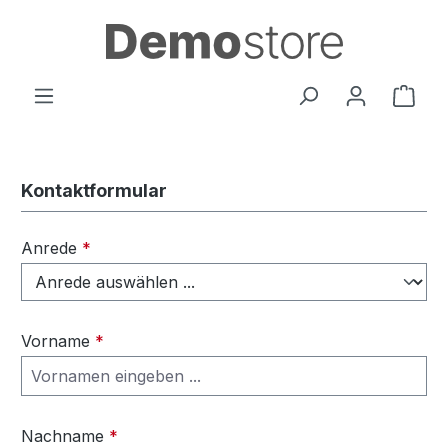
Zum Hauptinhalt springen
Ware
Kontaktformular
Anrede
*
Vorname
*
Nachname
*